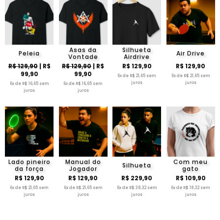
Asas da
Silhueta
Peleia
Air Drive
Vontade
Airdrive
R$ 129,90
| R$
R$ 129,90
| R$
R$ 129,90
R$ 129,90
99,90
99,90
6x de R$ 21,65 sem
6x de R$ 21,65 sem
juros
juros
6x de R$ 16,65 sem
6x de R$ 16,65 sem
juros
juros
Lado pineiro
Manual do
Com meu
Silhueta
da força
Jogador
gato
R$ 129,90
R$ 129,90
R$ 229,90
R$ 109,90
6x de R$ 21,65 sem
6x de R$ 21,65 sem
6x de R$ 38,32 sem
6x de R$ 18,32 sem
juros
juros
juros
juros