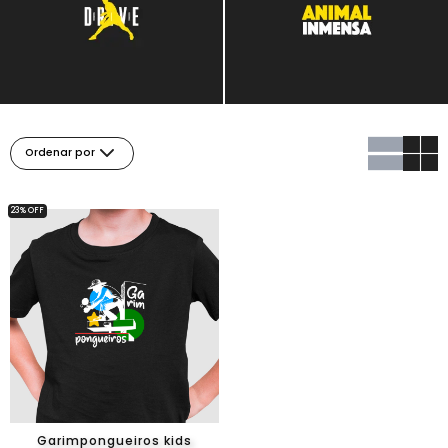
Ordenar por
23% OFF
Garimpongueiros kids